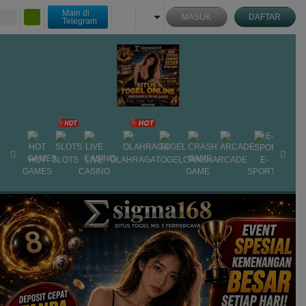
Main di
MASUK
DAFTAR
Telegram
HOT
SLOTS
LIVE
OLAHRAGA
TOGEL
CRASH
ARCADE
E-
PROM
GAMES
CASINO
GAME
SPORTS