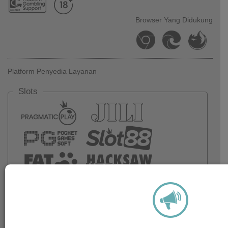
Browser Yang Didukung
Platform Penyedia Layanan
Slots