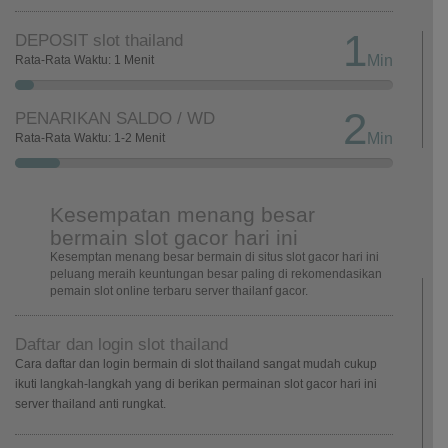
1
DEPOSIT slot thailand
Min
Rata-Rata Waktu: 1 Menit
2
PENARIKAN SALDO / WD
Min
Rata-Rata Waktu: 1-2 Menit
Kesempatan menang besar
bermain slot gacor hari ini
Kesemptan menang besar bermain di situs slot gacor hari ini
peluang meraih keuntungan besar paling di rekomendasikan
pemain slot online terbaru server thailanf gacor.
Daftar dan login slot thailand
Cara daftar dan login bermain di slot thailand sangat mudah cukup
ikuti langkah-langkah yang di berikan permainan slot gacor hari ini
server thailand anti rungkat.