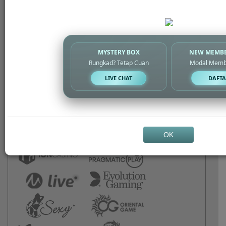
MYSTERY BOX
NEW MEMBE
Rungkad? Tetap Cuan
Modal Memb
LIVE CHAT
DAFTA
Live Casino
OK