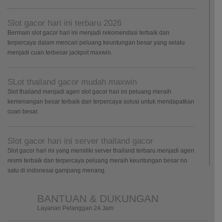
Slot gacor hari ini terbaru 2026
Bermain slot gacor hari ini menjadi rekomendasi terbaik dan
terpercaya dalam mencari peluang keuntungan besar yang selalu
menjadi cuan terbesar jackpot maxwin.
SLot thailand gacor mudah maxwin
Slot thailand menjadi agen slot gacor hari ini peluang meraih
kemenangan besar terbaik dan terpercaya solusi untuk mendapatkan
cuan besar.
Slot gacor hari ini server thailand gacor
Slot gacor hari ini yang memiliki server thailand terbaru menjadi agen
resmi terbaik dan terpercaya peluang meraih keuntungan besar no
satu di indonesai gampang menang.
BANTUAN & DUKUNGAN
Layanan Pelanggan 24 Jam