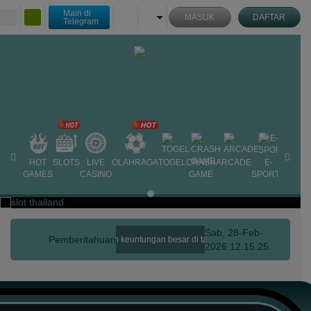
Main di
MASUK
DAFTAR
Telegram
HOT
SLOTS
LIVE
OLAHRAGA
TOGEL
CRASH
ARCADE
E-
PROM
GAMES
CASINO
GAME
SPORTS
Sab, 28-Feb-
Pemberitahuan
cor hari ini peluang meraih keuntungan besar di tahun 2026 terbaik dan terperca
2026 12.15.25