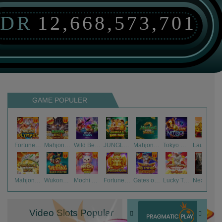
IDR
12,668,573,701
GAME POPULER
Fortune of Olympus
Mahjong Wins 3 – Black Scatter
Wild Beans
JUNGLE BANG BANG
Mahjong Ways 2
Tokyo Drift Nitro
Laughing Buddha Nexus
Mahjong Ways
Wukong - Black Scatter
Mochi Mania 1000
Fortune Gems
Gates of Olympus Super Scatter
Lucky Twins Nexus
Nexus Tombstone RIP
Video Slots Popular