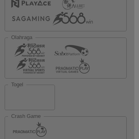
Olahraga
Togel
Crash Game