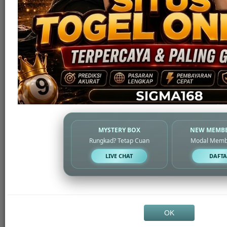
Live Casino
MYSTERY BOX
NEW MEMBE
Rungkad? Tetap Cuan
Modal Memb
LIVE CHAT
DAFTA
OK