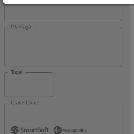
Olahraga
Togel
Crash Game