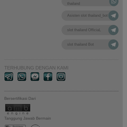
thailand
Asisten slot thailand_bot
slot thailand OfficiaL
slot thailand Bot
TERHUBUNG DENGAN KAMI
Bersertifikasi Dari
Tanggung Jawab Bermain