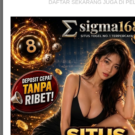
DAFTAR SEKARANG JUGA DI PEL