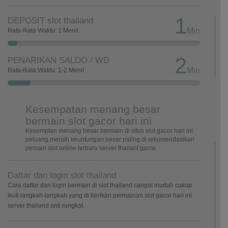
1
DEPOSIT slot thailand
Min
Rata-Rata Waktu: 1 Menit
2
PENARIKAN SALDO / WD
Min
Rata-Rata Waktu: 1-2 Menit
Kesempatan menang besar
bermain slot gacor hari ini
Kesemptan menang besar bermain di situs slot gacor hari ini
peluang meraih keuntungan besar paling di rekomendasikan
pemain slot online terbaru server thailanf gacor.
Daftar dan login slot thailand
Cara daftar dan login bermain di slot thailand sangat mudah cukup
ikuti langkah-langkah yang di berikan permainan slot gacor hari ini
server thailand anti rungkat.