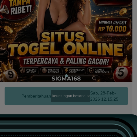
Sab, 28-Feb-
Pemberitahuan
r hari ini peluang meraih keuntungan besar di tahun 2026 terbaik dan terpercaya
2026 12.15.25