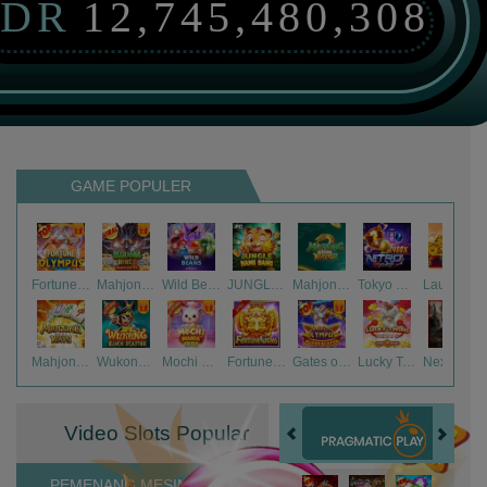
IDR
12,745,480,308
GAME POPULER
Fortune of Olympus
Mahjong Wins 3 – Black Scatter
Wild Beans
JUNGLE BANG BANG
Mahjong Ways 2
Tokyo Drift Nitro
Laughing Buddha Nexus
Mahjong Ways
Wukong - Black Scatter
Mochi Mania 1000
Fortune Gems
Gates of Olympus Super Scatter
Lucky Twins Nexus
Nexus Tombstone RIP
Video Slots Popular
PEMENANG MESIN SLOT