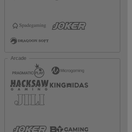
Arcade