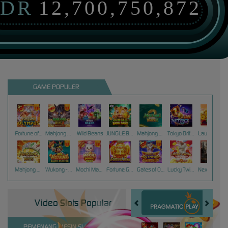
IDR
12,700,750,872
GAME POPULER
Fortune of Olympus
Mahjong Wins 3 – Black Scatter
Wild Beans
JUNGLE BANG BANG
Mahjong Ways 2
Tokyo Drift Nitro
Laughing Buddha Nexus
Mahjong Ways
Wukong - Black Scatter
Mochi Mania 1000
Fortune Gems
Gates of Olympus Super Scatter
Lucky Twins Nexus
Nexus Tombstone RIP
Video Slots Popular
PEMENANG MESIN SLOT