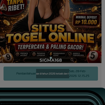
Sab, 28-Feb-
Pemberitahuan
eluang meraih keuntungan besar di tahun 2026 terbaik dan terpercaya server thailand viral 100%
2026 12.15.25