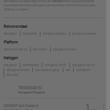
Slot Thailand merupakan Agen Khusus situs
slot gacor
hari ini yang sangat terbaik
memberikan informasi bocoran game judi online terbaru 2026 Profit jackpot besar
100% server thailand.
Rekomendasi
Slot gacor
Slot online
slot gacor terbaru
slot gacor maxwin
Platform
Slot Gacor hari ini
Slot Online
slot gacor terbaru
Kategori
slot gacor
slot thailand
slot gacor 2026
slot gacor hari ini
slot gacor terbaik
slot thailand gacor
slot
Slot Resmi
Situs Slot
TRANSAKSI
Keunggulan Pelayanan
1
DEPOSIT slot thailand