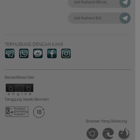
slot thailand OfficiaL
slot thailand Bot
TERHUBUNG DENGAN KAMI
Bersertifikasi Dari
Tanggung Jawab Bermain
Browser Yang Didukung