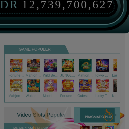
IDR
12,739,700,627
GAME POPULER
Fortune of Olympus
Mahjong Wins 3 – Black Scatter
Wild Beans
JUNGLE BANG BANG
Mahjong Ways 2
Tokyo Drift Nitro
Laughing Buddha Nexus
Mahjong Ways
Wukong - Black Scatter
Mochi Mania 1000
Fortune Gems
Gates of Olympus Super Scatter
Lucky Twins Nexus
Nexus Tombstone RIP
Video Slots Popular
PEMENANG MESIN SLOT