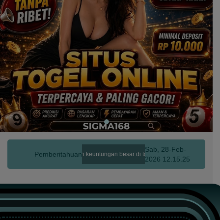
Sab, 28-Feb-
Pemberitahuan
or hari ini peluang meraih keuntungan besar di tahun 2026 terbaik dan terperca
2026 12.15.25