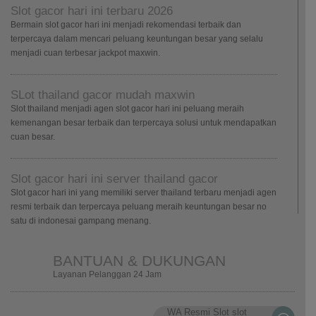
Slot gacor hari ini terbaru 2026
Bermain slot gacor hari ini menjadi rekomendasi terbaik dan
terpercaya dalam mencari peluang keuntungan besar yang selalu
menjadi cuan terbesar jackpot maxwin.
SLot thailand gacor mudah maxwin
Slot thailand menjadi agen slot gacor hari ini peluang meraih
kemenangan besar terbaik dan terpercaya solusi untuk mendapatkan
cuan besar.
Slot gacor hari ini server thailand gacor
Slot gacor hari ini yang memiliki server thailand terbaru menjadi agen
resmi terbaik dan terpercaya peluang meraih keuntungan besar no
satu di indonesai gampang menang.
BANTUAN & DUKUNGAN
Layanan Pelanggan 24 Jam
WA Resmi Slot slot