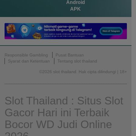
Android
APK
Responsible Gambling
Pusat Bantuan
Syarat dan Ketentuan
Tentang slot thailand
©2026 slot thailand. Hak cipta dilindungi | 18+
Slot Thailand : Situs Slot
Gacor Hari ini Terbaik
Bocor WD Judi Online