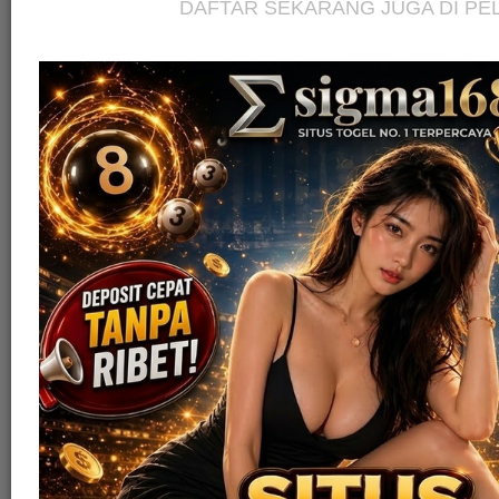
DAFTAR SEKARANG JUGA DI PEL