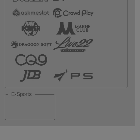
E-Sports