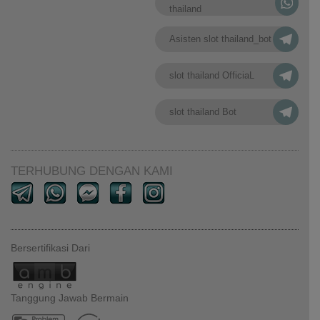
thailand
Asisten slot thailand_bot
slot thailand OfficiaL
slot thailand Bot
TERHUBUNG DENGAN KAMI
Bersertifikasi Dari
Tanggung Jawab Bermain