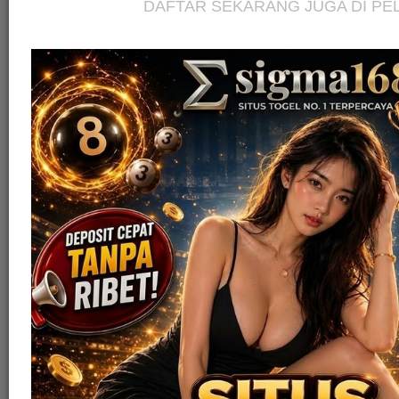
DAFTAR SEKARANG JUGA DI PEL