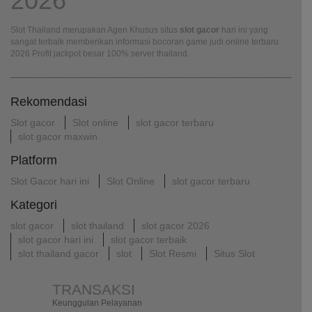
2026
Slot Thailand merupakan Agen Khusus situs
slot gacor
hari ini yang
sangat terbaik memberikan informasi bocoran game judi online terbaru
2026 Profit jackpot besar 100% server thailand.
Rekomendasi
Slot gacor
Slot online
slot gacor terbaru
slot gacor maxwin
Platform
Slot Gacor hari ini
Slot Online
slot gacor terbaru
Kategori
slot gacor
slot thailand
slot gacor 2026
slot gacor hari ini
slot gacor terbaik
slot thailand gacor
slot
Slot Resmi
Situs Slot
TRANSAKSI
Keunggulan Pelayanan