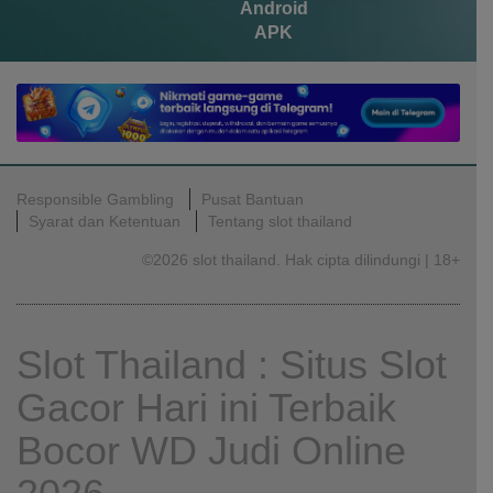
Android
APK
Responsible Gambling
Pusat Bantuan
Syarat dan Ketentuan
Tentang slot thailand
©2026 slot thailand. Hak cipta dilindungi | 18+
Slot Thailand : Situs Slot
Gacor Hari ini Terbaik
Bocor WD Judi Online