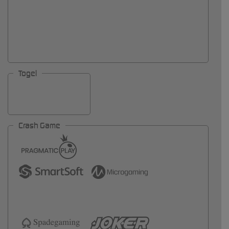
Togel
Crash Game