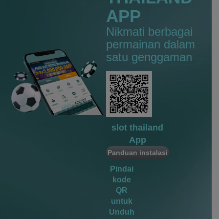
APP
be****7
IDR
6,724,500.00
Nikmati berbagai
vs20stararx
permainan dalam
be****7
satu genggaman
IDR
6,592,400.00
vs20fruitswx
sco****9
IDR
5,941,200.00
vs20fruitswx
miste****0
IDR
4,520,000.00
slot thailand
vs20olympx
App
Panduan instalasi
Pindai
kode
QR
untuk
Unduh