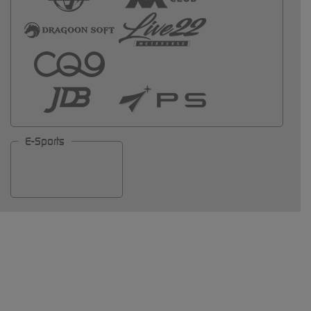
E-Sports