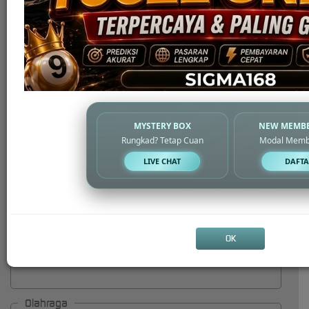
Live Casino
MYSTERY BOX
NEW MEMBE
Rungkad? Tetap Cuan
Modal Memb
LIVE CHAT
DAFTA
OK
Olahraga