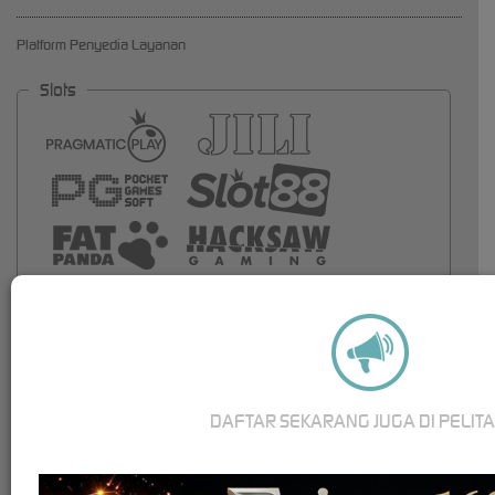
Platform Penyedia Layanan
Slots
DAFTAR SEKARANG JUGA DI PELIT