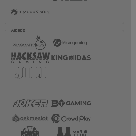
Arcade