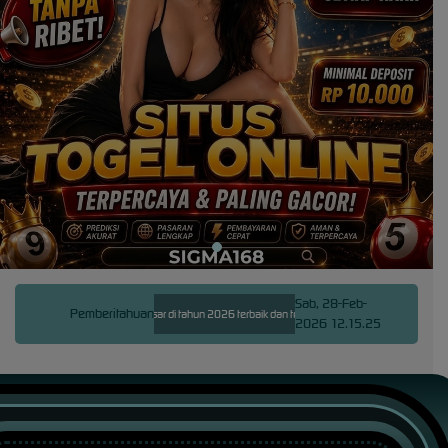
Sab, 28-Feb-
Pemberitahuan
luang meraih keuntungan besar di tahun 2026 terbaik dan terpercaya server thailand viral 100%
2026 12.15.25