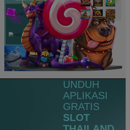
miste****0
IDR
15,047,200.00
vs20fruitswx
ma****5
IDR
9,253,200.00
vs20starlightx
vsteadf****1
IDR
8,998,000.00
vswaysbandit
ans****a
IDR
6,998,600.00
vs20olympgate
UNDUH
rydhos****e
APLIKASI
IDR
6,989,400.00
GRATIS
vswaysmahwblck
SLOT
miste****0
IDR
6,784,500.00
THAILAND
vs20gatotx