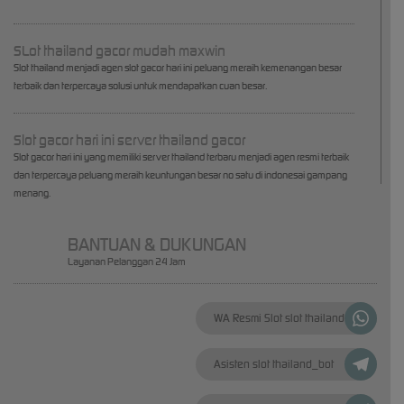
SLot thailand gacor mudah maxwin
Slot thailand menjadi agen slot gacor hari ini peluang meraih kemenangan besar
terbaik dan terpercaya solusi untuk mendapatkan cuan besar.
Slot gacor hari ini server thailand gacor
Slot gacor hari ini yang memiliki server thailand terbaru menjadi agen resmi terbaik
dan terpercaya peluang meraih keuntungan besar no satu di indonesai gampang
menang.
BANTUAN & DUKUNGAN
Layanan Pelanggan 24 Jam
WA Resmi Slot slot thailand
Asisten slot thailand_bot