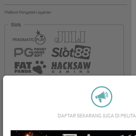
Platform Penyedia Layanan
Slots
DAFTAR SEKARANG JUGA DI PELIT