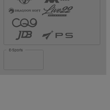
E-Sports