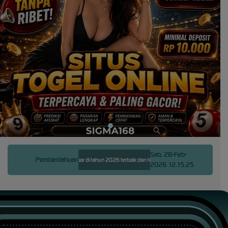
Sab, 28-Feb-
Pemberitahuan
eluang meraih keuntungan besar di tahun 2026 terbaik dan terpercaya server thailand viral 100%
2026 12.15.25