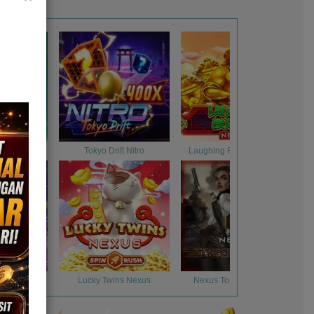
Ways 2
Tokyo Drift Nitro
Laughing Buddha Nexus
Gates of Olympus Super Scatter
Lucky Twins Nexus
Nexus Tombstone RIP