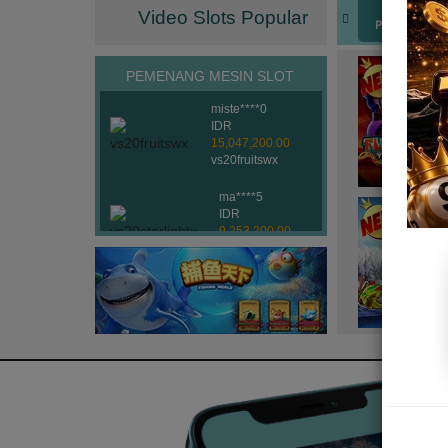
Video Slots Popular
PEMENANG MESIN SLOT
miste****0
IDR
15,047,200.00
vs20fruitswx
ma****5
IDR
9,253,200.00
vs20starlightx
vsteadf****1
IDR
8,998,000.00
vswaysbandit
ans****a
IDR
6,998,600.00
vs20olympgate