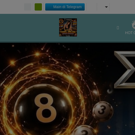
Main di Telegram
HOT 